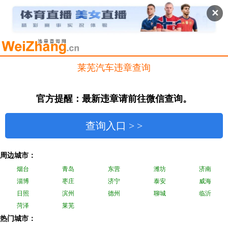
✕
莱芜汽车违章查询
官方提醒：最新违章请前往微信查询。
查询入口 > >
周边城市：
烟台
青岛
东营
潍坊
济南
淄博
枣庄
济宁
泰安
威海
日照
滨州
德州
聊城
临沂
菏泽
莱芜
热门城市：