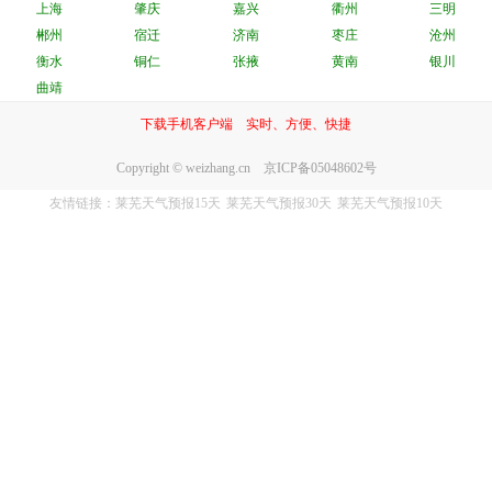
上海
肇庆
嘉兴
衢州
三明
郴州
宿迁
济南
枣庄
沧州
衡水
铜仁
张掖
黄南
银川
曲靖
下载手机客户端 实时、方便、快捷
Copyright © weizhang.cn 京ICP备05048602号
友情链接：
莱芜天气预报15天
莱芜天气预报30天
莱芜天气预报10天